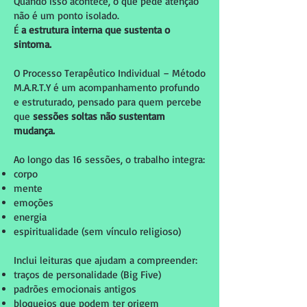
Quando isso acontece, o que pede atenção
não é um ponto isolado.
É
a estrutura interna que sustenta o
sintoma.
O Processo Terapêutico Individual – Método
M.A.R.T.Y é um acompanhamento profundo
e estruturado, pensado para quem percebe
que
sessões soltas não sustentam
mudança.
Ao longo das 16 sessões, o trabalho integra:
corpo
mente
emoções
energia
espiritualidade (sem vínculo religioso)
Inclui leituras que ajudam a compreender:
traços de personalidade (Big Five)
padrões emocionais antigos
bloqueios que podem ter origem