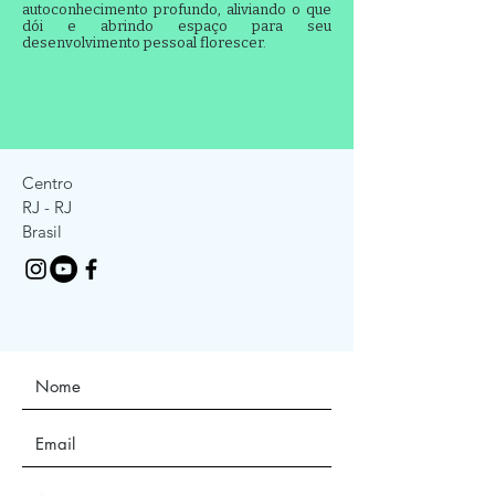
autoconhecimento profundo, aliviando o que
dói e abrindo espaço para seu
desenvolvimento pessoal florescer.
Centro
RJ - RJ
Brasil